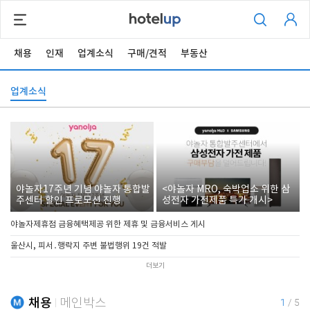
채용
인재
업계소식
구매/견적
부동산
업계소식
야놀자17주년 기념 야놀자 통합발
<야놀자 MRO, 숙박업소 위한 삼
주센터 할인 프로모션 진행
성전자 가전제품 특가 개시>
야놀자제휴점 금융혜택제공 위한 제휴 및 금융서비스 게시
울산시, 피서․행락지 주변 불법행위 19건 적발
더보기
채용
메인박스
1
/
5