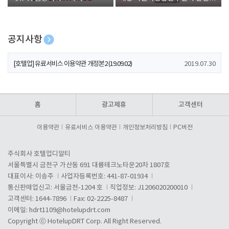
폰 증정
공지사항
[호텔업] 개인정보 처리방침 개정본1 (19.09.02)
2019.07.30
[호텔업] 유료서비스 이용약관 개정본2 (19.09.02)
2019.07.30
[호텔업] 개인정보 처리방침 개정본2 (19.09.02)
2019.07.30
홈
광고제휴
고객센터
이용약관
유료서비스 이용약관
개인정보처리방침
PC버전
주식회사 호텔업디알티
서울특별시 금천구 가산동 691 대륭테크노타운20차 1807호
대표이사: 이송주
사업자등록번호: 441-87-01934
통신판매업신고: 서울금천-1204 호
직업정보: J1206020200010
고객센터: 1644-7896
Fax: 02-2225-8487
이메일:
hdrt1109@hotelupdrt.com
Copyright ⓒ HotelupDRT Corp. All Right Reserved.