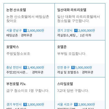
논현 산소호텔
일산대화 라트리호텔
논현 산소호텔에서 배팅삼촌
일산 대화역 라트리호텔에서
찾아요
청소팀을 구인합니다.
서울 강남구
시
2,600,000원
경기 고양시
시
2,600,000원
배팅삼촌
경력무관
객실청소,베팅 ,
1년 이하
호텔박스
호텔준
주방및청소보조
부부팀 모집합니다.
충남 천안시
월
2,400,000원
인천 중구
월
5,000,000원
주방2인식사준비및청소린렌보조
경력무관
객실 및 호텔청소
경력무관
부천호텔 키노
스타일호텔
급구 청소이모 1명 구합니다.
3교대 당번 구합니다.
경기 부천시
월
2,800,000원
서울 서초구
월
2,800,000원