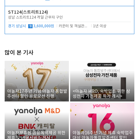
ST124(스트리트124)
성남 스트리트124 격일 근무자 구인
경기 성남시
월
3,600,000원
카운터 및 객실관리 전반
1년 이상
많이 본 기사
야놀자17주년 기념 야놀자 통합발
<야놀자 MRO, 숙박업소 위한 삼
주센터 할인 프로모션 진행
성전자 가전제품 특가 개시>
야놀자제휴점 금융혜택제공 위한
야놀자16주년 기념 제휴 숙박업주
제휴 및 금융서비스 게시
대상 야놀자통합발주센터 할인쿠