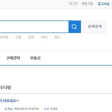
로그인
회원가입
모바일
로고
상세검색
부부팀
주말
당번
캐셔
청소
구매견적
부동산
수다방
이 아프네요ㅜ
등록일
2016.06.15 23:05:52
조회
4,408