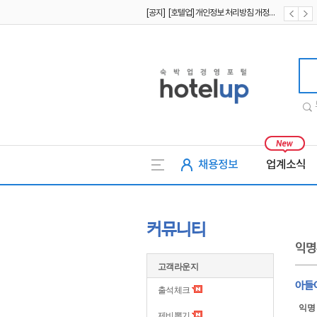
[공지] [호텔업] 유료서비스 이용약관 개정본2 (19.09.02)
[공지] [호텔업] 개인정보 처리방침 개정본2 (19.09.02)
호텔업
채용정보
업계소식
커뮤니티
익명
고객라운지
아들
출석체크
익명
제비뽑기