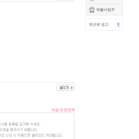
체불사업주
0
최근본 공고