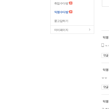
취업수다방
익명수다방
묻고답하기
마이페이지