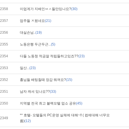
2358
이업계가 지배인ㅂㅅ들만있나요?
(30)
2357
업주들 ㅈ됬네요
(21)
2356
대실손님..
(19)
2355
노동은행 두근두근...
(5)
2354
다들 노동청 적금잘 적립들하고있죠??
(23)
2353
일산...
(23)
2352
횽님들 배팅칠때 장갑 뭐껴요?
(15)
2351
남자 캐셔 있나요??
(33)
2350
지역별 전국 최고 블랙모텔 업소 공유
(45)
** 호텔- 모텔들의 PC운영 실체에 대해~!! ( 컴에대해 너무모
2349
름)
(12)