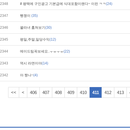
2348
# 평택에 구인광고 기본급에 식대포함이랜다~ 이런 ㅋㅋ
(24)
2347
뻥쟁이
(35)
2346
꽐라녀 훔쳐보기
(30)
2345
평일,주말,일당수익
(12)
2344
메이드팀꼭보세요..ㅜㅠㅜㅠ
(22)
2343
역시 라면이야
(14)
2342
아 짱나~
(4)
<<
<
406
407
408
409
410
411
412
413