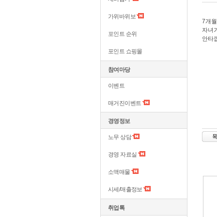
가위바위보
7개월
자녀가
포인트 순위
안타
포인트 쇼핑몰
참여마당
이벤트
매거진이벤트
경영정보
노무 상담
경영 자료실
소액매물
시세/매출정보
취업톡