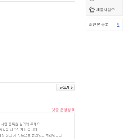
체불사업주
0
최근본 공고