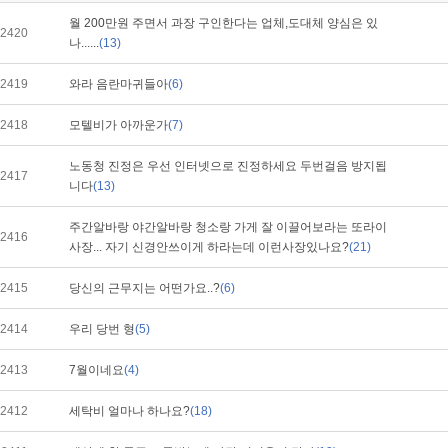
월 200만원 주면서 과장 구인한다는 업체,도대체 양심은 있
2420
나......
(13)
2419
와라 음란마귀들아
(6)
2418
모텔비가 아까운가
(7)
노동청 진정은 우선 인터넷으로 진정하세요 두번걸음 방지됩
2417
니다
(13)
주간알바랑 야간알바랑 청소랑 가게 잘 이끌어보라는 또라이
2416
사장... 자기 신경안쓰이게 하라는데 이런사장있나요?
(21)
2415
당신의 근무지는 어떤가요..?
(6)
2414
우리 당번 형
(5)
2413
7월이네요
(4)
2412
세탁비 얼마나 하나요?
(18)