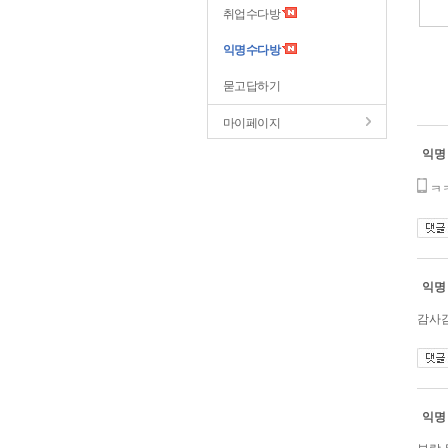
취업수다방
익명수다방
묻고답하기
마이페이지