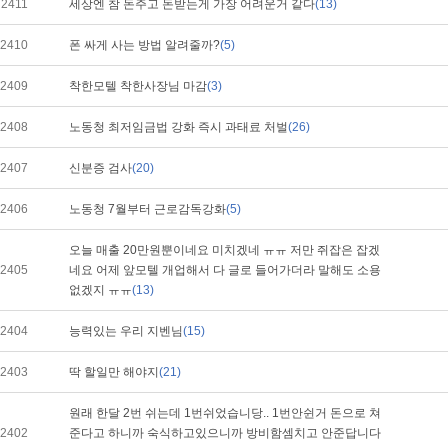
2411
세상엔 참 돈주고 돈받는게 가장 어려운거 같다
(13)
2410
폰 싸게 사는 방법 알려줄까?
(5)
2409
착한모텔 착한사장님 마감
(3)
2408
노동청 최저임금법 강화 즉시 과태료 처벌
(26)
2407
신분증 검사
(20)
2406
노동청 7월부터 근로감독강화
(5)
오늘 매출 20만원뿐이네요 미치겠네 ㅠㅠ 저만 쥐잡은 잡겠
2405
네요 어제 앞모텔 개업해서 다 글로 들어가더라 말해도 소용
없겠지 ㅠㅠ
(13)
2404
능력있는 우리 지벤님
(15)
2403
딱 할일만 해야지
(21)
원래 한달 2번 쉬는데 1번쉬었습니당.. 1번안쉰거 돈으로 쳐
2402
준다고 하니까 숙식하고있으니까 방비함셈치고 안준답니다