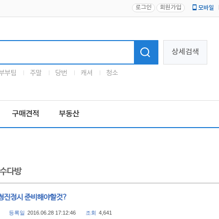
로그인
회원가입
모바일
로고
상세검색
부부팀
주말
당번
캐셔
청소
구매견적
부동산
수다방
청진정시 준비해야할것?
등록일
2016.06.28 17:12:46
조회
4,641