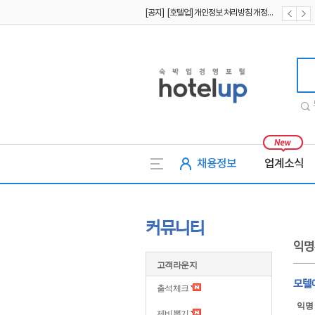
[공지] [호텔업] 개인정보 처리방침 개정본1 (19.09.02)
[공지] [호텔업] 유료서비스 이용약관 개정본2 (19.09.02)
호텔업
채용정보
업계소식
커뮤니티
익명
고객라운지
모텔
출석체크
익명
제비뽑기