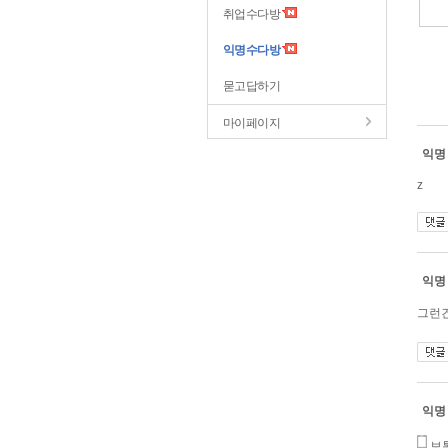
취업수다방
익명수다방
묻고답하기
마이페이지