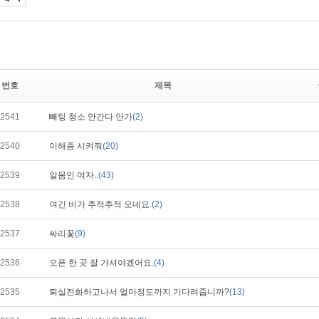
번호
제목
2541
빼팅 청소 안간다 안가
(2)
2540
이해좀 시켜줘
(20)
2539
알몸인 여자..
(43)
2538
여긴 비가 추적추적 오네요.
(2)
2537
싸리꽃
(9)
2536
오픈 한 곳 잘 가셔야겠어요.
(4)
2535
퇴실전화하고나서 얼마정도까지 기다려줍니까?
(13)