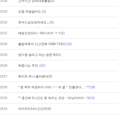
2534
근무시간 상세내용틀림
(5)
2533
요즘 주말알바도.
(3)
2532
최저시급보장하세오ㅡ
(5)
2531
배팅오전10시.~00시까지 ㅋㅋ
(2)
2530
불법체류자 신고전화 1588-7191
(110)
2529
영수증 달라고 하는 방문객
(81)
2528
짜증나는 주차..
(32)
2527
화이트 하나 올라왔네
(9)
2526
* 병 맥주 제공하지 마라 ~~~ 뒤 끝 ~ 안좋댄다......^^
(19)
2525
** 중간에 5시간도 못 재우는 곳은 ~ 떠났어야지 ~ !!
(13)
2524
여지까지14시간근무
(8)