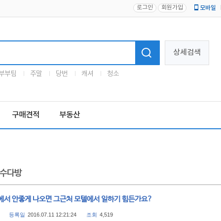
로그인
회원가입
모바일
로고
상세검색
부부팀
주말
당번
캐셔
청소
구매견적
부동산
수다방
에서 안좋게 나오면 그근처 모텔에서 일하기 힘든가요?
등록일
2016.07.11 12:21:24
조회
4,519