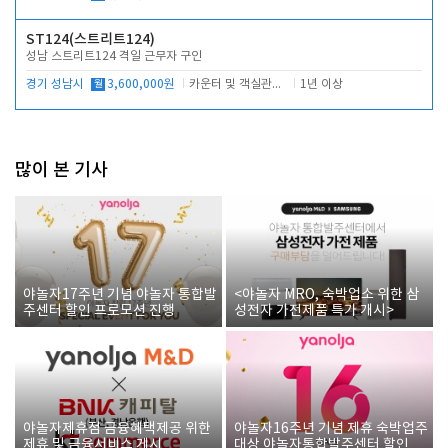
ST124(스트리트124)
성남 스트리트124 격일 근무자 구인
경기 성남시
월
3,600,000원
카운터 및 객실관리 전반
1년 이상
많이 본 기사
야놀자17주년 기념 야놀자 통합발
<야놀자 MRO, 숙박업소 위한 삼
주센터 할인 프로모션 진행
성전자 가전제품 특가 개시>
야놀자제휴점 금융혜택제공 위한
야놀자16주년 기념 제휴 숙박업주
제휴 및 금융서비스 게시
대상 야놀자통합발주센터 할인쿠