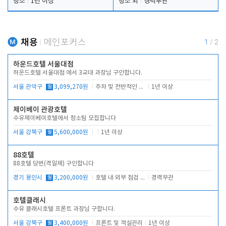
청소
1년 이상
청소 외
경력무관
채용
메인포커스
1
/
2
하운드호텔 서울대점
하운드호텔 서울대점 에서 3교대 과장님 구인합니다.
서울 관악구
월
3,099,270원
주차 및 전반적인 당번업무
1년 이상
제이베이 관광호텔
수유제이베이호텔에서 청소팀 모집합니다
서울 강북구
월
5,600,000원
1년 이상
88호텔
88호텔 당번(격일제) 구인합니다
경기 용인시
월
3,200,000원
호텔 내 외부 점검 및 프런트 운영
경력무관
호텔클래시
수유 클래시호텔 프론트 과장님 구합니다.
서울 강북구
월
3,400,000원
프론트 및 객실관리
1년 이상