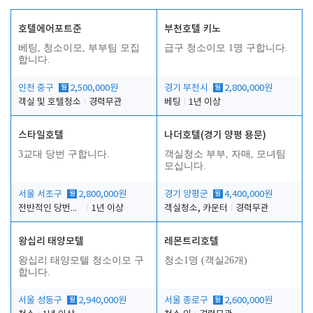
호텔에어포트준
부천호텔 키노
베팅, 청소이모, 부부팀 모집
급구 청소이모 1명 구합니다.
합니다.
인천 중구
월
2,500,000원
경기 부천시
월
2,800,000원
객실 및 호텔청소
경력무관
베팅
1년 이상
스타일호텔
나더호텔(경기 양평 용문)
3교대 당번 구합니다.
객실청소 부부, 자매, 모녀팀
모십니다.
서울 서초구
월
2,800,000원
경기 양평군
월
4,400,000원
전반적인 당번업무
1년 이상
객실청소, 카운터
경력무관
왕십리 태양모텔
레몬트리호텔
왕십리 태양모텔 청소이모 구
청소1명 (객실26개)
합니다.
서울 성동구
월
2,940,000원
서울 종로구
월
2,600,000원