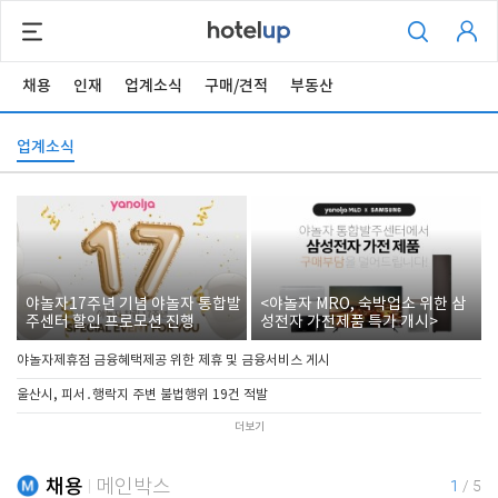
채용
인재
업계소식
구매/견적
부동산
업계소식
야놀자17주년 기념 야놀자 통합발
<야놀자 MRO, 숙박업소 위한 삼
주센터 할인 프로모션 진행
성전자 가전제품 특가 개시>
야놀자제휴점 금융혜택제공 위한 제휴 및 금융서비스 게시
울산시, 피서․행락지 주변 불법행위 19건 적발
더보기
채용
메인박스
1
/
5