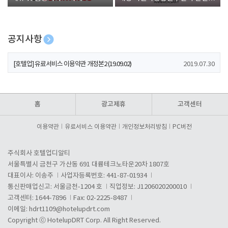
폰 증정
공지사항
[호텔업] 개인정보 처리방침 개정본1 (19.09.02)
2019.07.30
[호텔업] 유료서비스 이용약관 개정본2 (19.09.02)
2019.07.30
[호텔업] 개인정보 처리방침 개정본2 (19.09.02)
2019.07.30
홈
광고제휴
고객센터
이용약관
유료서비스 이용약관
개인정보처리방침
PC버전
주식회사 호텔업디알티
서울특별시 금천구 가산동 691 대륭테크노타운20차 1807호
대표이사: 이송주
사업자등록번호: 441-87-01934
통신판매업신고: 서울금천-1204 호
직업정보: J1206020200010
고객센터: 1644-7896
Fax: 02-2225-8487
이메일:
hdrt1109@hotelupdrt.com
Copyright ⓒ HotelupDRT Corp. All Right Reserved.