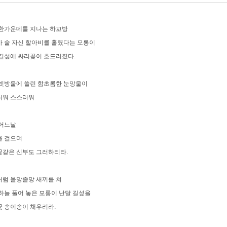
한가운데를 지나는 하꼬방
 술 자신 할아비를 홀렸다는 모롱이
길섶에 싸리꽃이 흐드러졌다.
빗방울에 쓸린 함초롬한 눈망울이
러워 스스러워
 어느날
을 걸으며
같은 신부도 그러하리라.
럼 올망졸망 새끼를 쳐
하늘 풀어 놓은 모롱이 난달 길섶을
 송이송이 채우리라.