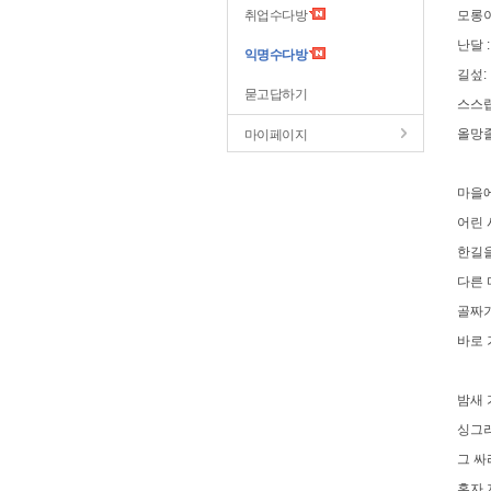
취업수다방
모롱이
난달 
익명수다방
길섶:
묻고답하기
스스럽
올망졸
마이페이지
마을에
어린 
한길
다른 
골짜기
바로 
밤새 
싱그러
그 싸
혼자 