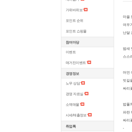
가위바위보
마을 
포인트 순위
여우가
포인트 쇼핑몰
난달 
참여마당
밤새 
이벤트
스스
매거진이벤트
머언
경영정보
빗길
노무 상담
싸리꽃
경영 자료실
밥풀처
소액매물
파란 
시세/매출정보
싸리꽃
취업톡
-