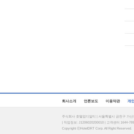
회사소개
언론보도
이용약관
개
주식회사 호텔업디알티 | 서울특별시 금천구 가산동 69
| 직업정보: J1206020200010 | 고객센터 1644-7896 
Copyright ⓒHotelDRT Corp. All Right Reserved.