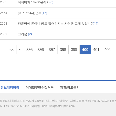
2565
쉑쉑버거 16700원어치
(6)
2564
(09시~24시)근무
(17)
2563
카운터에 돈이나 카드 집어던지는 사람은 그게 멋있냐?
(44)
2562
그리움.
(2)
<<
<
395
396
397
398
399
400
401
402
인정보처리방침
이메일무단수집거부
제휴/광고문의
1 대륭테크노타운20차 1807호 | 대표이사: 이송주 | 사업자등록번호: 441-87-01934 | 
| Fax : 02-2225-8487 | 이메일 :
hdrt1109@hotelupdrt.com