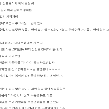
: 산모퉁이의 휘어 둘린 곳
: 길이 여러 갈래로 통하는 곳
 길의 가장자리
다: 수줍고 부끄러운 느낌이 있다
망: 작고 또렷한 것들이 많이 벌여 있는 모양 / 귀엽고 엇비슷한 아이들이 많이 있는 
서 버스가 다니는 읍내로 가는 길
시절 다들 그러했듯 10리 산길을 걸어다니곤 했다
을 따라 가다보면
마을의 가운데를 지나가야 하는 하꼬방길과
처럼 팬 산모퉁이를 지나는 갈림길에 다다르고
거기 길가에 봄이면 싸리꽃이 하얗게 피어 있었다.
가는 비라도 맞은 날이면 파란 잎의 하얀 싸리꽃잎은
움이 더하였었지, 살짝 수줍은 듯도 하고.
리꽃을 보며 깨알처럼 수줍은 마음을 품곤 했다.
지나던 그 길을 언젠가 같이 걸을 누군가가 생긴다면