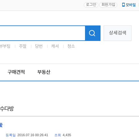
로그인
회원가입
모바일
로고
상세검색
부부팀
주말
당번
캐셔
청소
구매견적
부동산
수다방
꽃
등록일
2016.07.16 00:26:41
조회
4,435