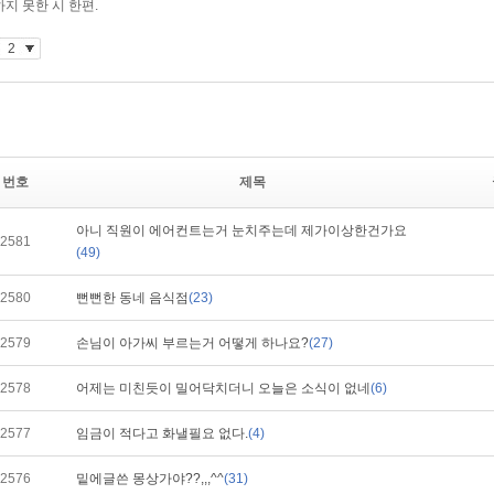
번호
제목
아니 직원이 에어컨트는거 눈치주는데 제가이상한건가요
2581
(49)
2580
뻔뻔한 동네 음식점
(23)
2579
손님이 아가씨 부르는거 어떻게 하나요?
(27)
2578
어제는 미친듯이 밀어닥치더니 오늘은 소식이 없네
(6)
2577
임금이 적다고 화낼필요 없다.
(4)
2576
밑에글쓴 몽상가야??,,,^^
(31)