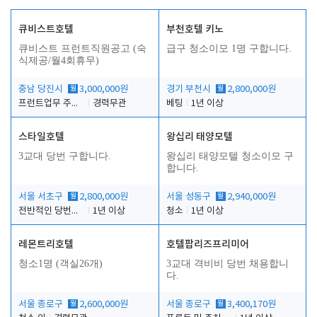
큐비스트호텔
부천호텔 키노
큐비스트 프런트직원공고 (숙
급구 청소이모 1명 구합니다.
식제공/월4회휴무)
충남 당진시
월
3,000,000원
경기 부천시
월
2,800,000원
프런트업무 주간, 야간
경력무관
베팅
1년 이상
스타일호텔
왕십리 태양모텔
3교대 당번 구합니다.
왕십리 태양모텔 청소이모 구
합니다.
서울 서초구
월
2,800,000원
서울 성동구
월
2,940,000원
전반적인 당번업무
1년 이상
청소
1년 이상
레몬트리호텔
호텔팝리즈프리미어
청소1명 (객실26개)
3교대 격비비 당번 채용합니
다.
서울 종로구
월
2,600,000원
서울 종로구
월
3,400,170원