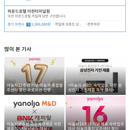
하운드호텔 이천터미널점
이천 하운드호텔 격일제 당번 구인합니다.
경기 이천시
월
3,300,000원
격일제 프론트 당번 업무로 주차 및 객실 점검
경력무관
많이 본 기사
야놀자17주년 기념 야놀자 통합발
<야놀자 MRO, 숙박업소 위한 삼
주센터 할인 프로모션 진행
성전자 가전제품 특가 개시>
야놀자제휴점 금융혜택제공 위한
야놀자16주년 기념 제휴 숙박업주
제휴 및 금융서비스 게시
대상 야놀자통합발주센터 할인쿠