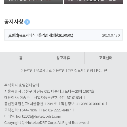
폰 증정
공지사항
[호텔업] 개인정보 처리방침 개정본1 (19.09.02)
2019.07.30
[호텔업] 유료서비스 이용약관 개정본2 (19.09.02)
2019.07.30
[호텔업] 개인정보 처리방침 개정본2 (19.09.02)
2019.07.30
홈
광고제휴
고객센터
이용약관
유료서비스 이용약관
개인정보처리방침
PC버전
주식회사 호텔업디알티
서울특별시 금천구 가산동 691 대륭테크노타운20차 1807호
대표이사: 이송주
사업자등록번호: 441-87-01934
통신판매업신고: 서울금천-1204 호
직업정보: J1206020200010
고객센터: 1644-7896
Fax: 02-2225-8487
이메일:
hdrt1109@hotelupdrt.com
Copyright ⓒ HotelupDRT Corp. All Right Reserved.