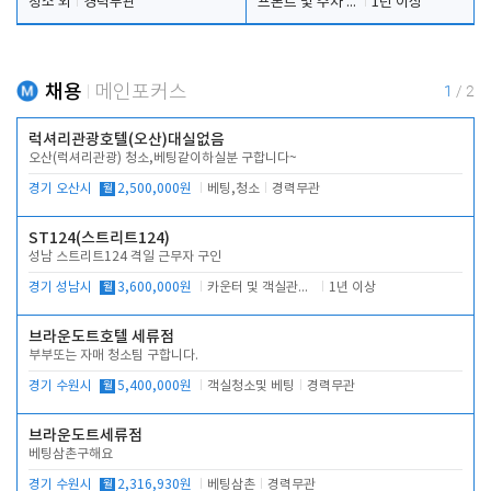
청소 외
경력무관
프론트 및 주차 객실관리
1년 이상
채용
메인포커스
1
/
2
럭셔리관광호텔(오산)대실없음
오산(럭셔리관광) 청소,베팅같이하실분 구합니다~
경기 오산시
월
2,500,000원
베팅,청소
경력무관
ST124(스트리트124)
성남 스트리트124 격일 근무자 구인
경기 성남시
월
3,600,000원
카운터 및 객실관리 전반
1년 이상
브라운도트호텔 세류점
부부또는 자매 청소팀 구합니다.
경기 수원시
월
5,400,000원
객실청소및 베팅
경력무관
브라운도트세류점
베팅삼촌구해요
경기 수원시
월
2,316,930원
베팅삼촌
경력무관