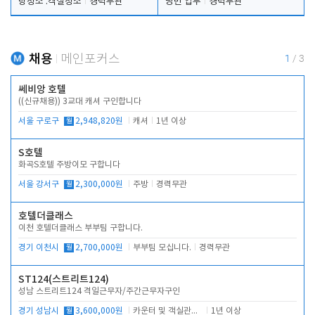
탕청소 .객실청소
경력무관
당번 업무
경력무관
채용
메인포커스
1
/
3
쎄비앙 호텔
((신규채용)) 3교대 캐셔 구인합니다
서울 구로구
월
2,948,820원
캐셔
1년 이상
S호텔
화곡S호텔 주방이모 구합니다
서울 강서구
월
2,300,000원
주방
경력무관
호텔더클래스
이천 호텔더클래스 부부팀 구합니다.
경기 이천시
월
2,700,000원
부부팀 모십니다.
경력무관
ST124(스트리트124)
성남 스트리트124 격일근무자/주간근무자구인
경기 성남시
월
3,600,000원
카운터 및 객실관리 전반
1년 이상