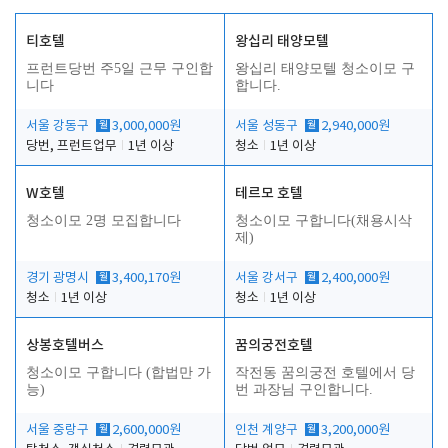
티호텔
왕십리 태양모텔
프런트당번 주5일 근무 구인합
왕십리 태양모텔 청소이모 구
니다
합니다.
서울 강동구
월
3,000,000원
서울 성동구
월
2,940,000원
당번, 프런트업무
1년 이상
청소
1년 이상
W호텔
테르모 호텔
청소이모 2명 모집합니다
청소이모 구합니다(채용시삭
제)
경기 광명시
월
3,400,170원
서울 강서구
월
2,400,000원
청소
1년 이상
청소
1년 이상
상봉호텔버스
꿈의궁전호텔
청소이모 구합니다 (합법만 가
작전동 꿈의궁전 호텔에서 당
능)
번 과장님 구인합니다.
서울 중랑구
월
2,600,000원
인천 계양구
월
3,200,000원