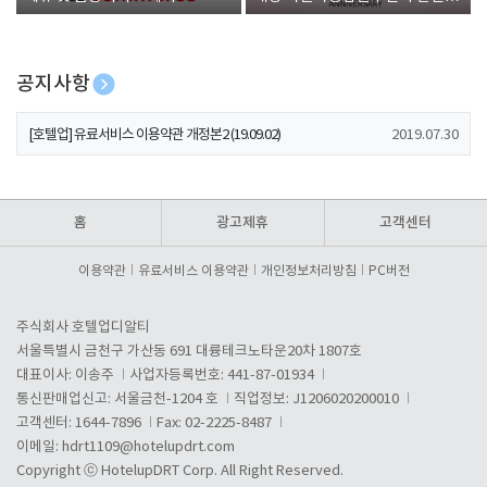
폰 증정
공지사항
[호텔업] 개인정보 처리방침 개정본1 (19.09.02)
2019.07.30
[호텔업] 유료서비스 이용약관 개정본2 (19.09.02)
2019.07.30
[호텔업] 개인정보 처리방침 개정본2 (19.09.02)
2019.07.30
홈
광고제휴
고객센터
이용약관
유료서비스 이용약관
개인정보처리방침
PC버전
주식회사 호텔업디알티
서울특별시 금천구 가산동 691 대륭테크노타운20차 1807호
대표이사: 이송주
사업자등록번호: 441-87-01934
통신판매업신고: 서울금천-1204 호
직업정보: J1206020200010
고객센터: 1644-7896
Fax: 02-2225-8487
이메일:
hdrt1109@hotelupdrt.com
Copyright ⓒ HotelupDRT Corp. All Right Reserved.