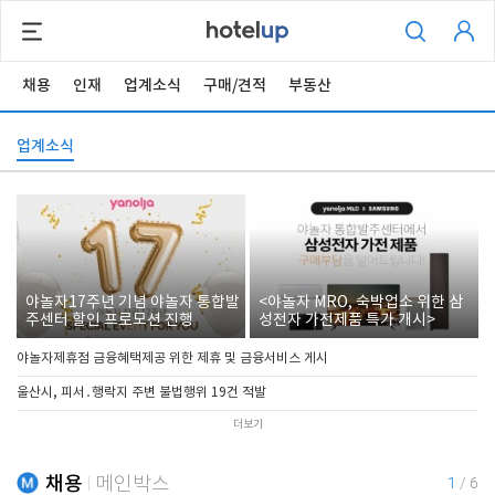
채용
인재
업계소식
구매/견적
부동산
업계소식
야놀자17주년 기념 야놀자 통합발
<야놀자 MRO, 숙박업소 위한 삼
주센터 할인 프로모션 진행
성전자 가전제품 특가 개시>
야놀자제휴점 금융혜택제공 위한 제휴 및 금융서비스 게시
울산시, 피서․행락지 주변 불법행위 19건 적발
더보기
채용
메인박스
1
/
6