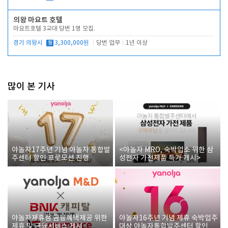
의왕 마요트 호텔
마요트호텔 3교대 당번 1명 모집.
경기 의왕시
월
3,300,000원
당번 업무
1년 이상
많이 본 기사
야놀자17주년 기념 야놀자 통합발
<야놀자 MRO, 숙박업소 위한 삼
주센터 할인 프로모션 진행
성전자 가전제품 특가 개시>
야놀자제휴점 금융혜택제공 위한
야놀자16주년 기념 제휴 숙박업주
제휴 및 금융서비스 게시
대상 야놀자통합발주센터 할인쿠