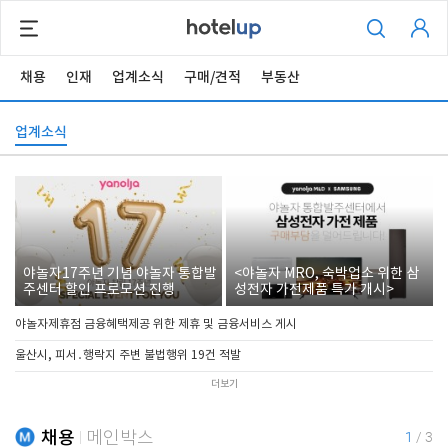
채용
인재
업계소식
구매/견적
부동산
업계소식
야놀자17주년 기념 야놀자 통합발
<야놀자 MRO, 숙박업소 위한 삼
주센터 할인 프로모션 진행
성전자 가전제품 특가 개시>
야놀자제휴점 금융혜택제공 위한 제휴 및 금융서비스 게시
울산시, 피서․행락지 주변 불법행위 19건 적발
더보기
채용
메인박스
1
/
3