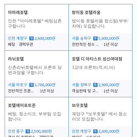
아마레호텔
방이동 호텔라움
인천 *아마레호텔* 베팅삼촌
방이동 호텔라움 청소팀(부부/
구합니다.
자매) 모집합니다.
인천 계양구
월
2,600,000원
서울 송파구
월
5,600,000원
베팅
경력무관
전반적인 청소 업무(객실청소.객실정리)
1년 이상
라뉘호텔
호텔 디 아티스트 성신여대점
신촌라뉘호텔에서 프론트 당
3교대 프론트(격,비,비)
번과장을 구합니다.
서울 마포구
월
3,700,000원
서울 성북구
월
2,900,000원
전반적인 프론트 당번업무
1년 이상
객실판매 및 고객응대
1년 이상
호텔에어포트준
보우호텔
베팅, 청소이모, 부부팀 모집
계양구 *보우호텔* 에서 청소
합니다.
이모 모집합니다.
인천 중구
월
2,500,000원
인천 계양구
월
2,600,000원