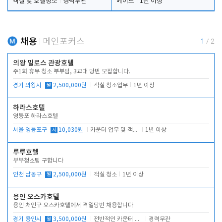
객실 및 호텔청소
경력무관
메이드
1년 이상
채용
메인포커스
1
/
2
의왕 밀로스 관광호텔
주1회 휴무 청소 부부팀, 3교대 당번 모집합니다.
경기 의왕시
월
2,500,000원
객실 청소업무
1년 이상
하라스호텔
영등포 하라스호텔
서울 영등포구
시
10,030원
카운터 업무 및 객실관리(청소상태 확인, 객실판매)
1년 이상
루루호텔
부부청소팀 구합니다
인천 남동구
월
2,500,000원
객실 청소
1년 이상
용인 오스카호텔
용인 처인구 오스카호텔에서 격일당번 채용합니다
경기 용인시
월
3,500,000원
전반적인 카운터 업무
경력무관