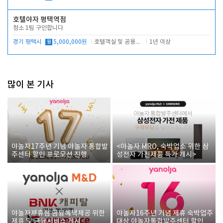
호텔야자 평택역점
청소 1팀 구인합니다
경기 평택시
월
5,000,000원
호텔객실 및 공용시설 청소 관리
1년 이상
많이 본 기사
야놀자17주년 기념 야놀자 통합발
<야놀자 MRO, 숙박업소 위한 삼
주센터 할인 프로모션 진행
성전자 가전제품 특가 개시>
야놀자제휴점 금융혜택제공 위한
야놀자16주년 기념 제휴 숙박업주
제휴 및 금융서비스 게시
대상 야놀자통합발주센터 할인쿠