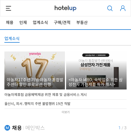
채용
인재
업계소식
구매/견적
부동산
업계소식
야놀자17주년 기념 야놀자 통합발
<야놀자 MRO, 숙박업소 위한 삼
주센터 할인 프로모션 진행
성전자 가전제품 특가 개시>
야놀자제휴점 금융혜택제공 위한 제휴 및 금융서비스 게시
울산시, 피서․행락지 주변 불법행위 19건 적발
더보기
채용
메인박스
1
/
3