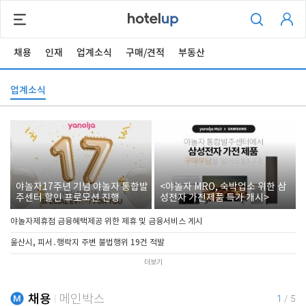
채용
인재
업계소식
구매/견적
부동산
업계소식
야놀자17주년 기념 야놀자 통합발
<야놀자 MRO, 숙박업소 위한 삼
주센터 할인 프로모션 진행
성전자 가전제품 특가 개시>
야놀자제휴점 금융혜택제공 위한 제휴 및 금융서비스 게시
울산시, 피서․행락지 주변 불법행위 19건 적발
더보기
채용
메인박스
1
/
5