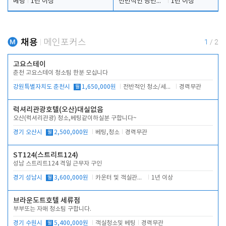
베팅
1년 이상
전반적인 당번업무
1년 이상
채용
메인포커스
1
/
2
고요스테이
춘천 고요스테이 청소팀 한분 모십니다
강원특별자치도 춘천시
월
1,650,000원
전반적인 청소/세탁업무
경력무관
럭셔리관광호텔(오산)대실없음
오산(럭셔리관광) 청소,베팅같이하실분 구합니다~
경기 오산시
월
2,500,000원
베팅,청소
경력무관
ST124(스트리트124)
성남 스트리트124 격일 근무자 구인
경기 성남시
월
3,600,000원
카운터 및 객실관리 전반
1년 이상
브라운도트호텔 세류점
부부또는 자매 청소팀 구합니다.
경기 수원시
월
5,400,000원
객실청소및 베팅
경력무관