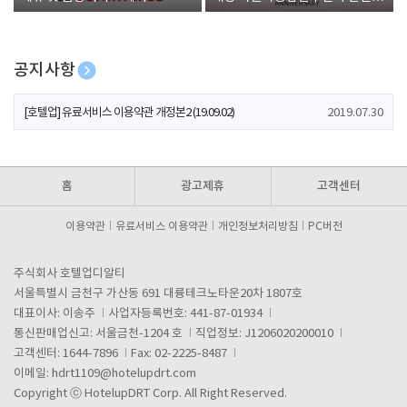
폰 증정
공지사항
[호텔업] 개인정보 처리방침 개정본1 (19.09.02)
2019.07.30
[호텔업] 유료서비스 이용약관 개정본2 (19.09.02)
2019.07.30
[호텔업] 개인정보 처리방침 개정본2 (19.09.02)
2019.07.30
홈
광고제휴
고객센터
이용약관
유료서비스 이용약관
개인정보처리방침
PC버전
주식회사 호텔업디알티
서울특별시 금천구 가산동 691 대륭테크노타운20차 1807호
대표이사: 이송주
사업자등록번호: 441-87-01934
통신판매업신고: 서울금천-1204 호
직업정보: J1206020200010
고객센터: 1644-7896
Fax: 02-2225-8487
이메일:
hdrt1109@hotelupdrt.com
Copyright ⓒ HotelupDRT Corp. All Right Reserved.