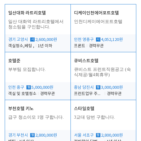
일산대화 라트리호텔
디케이인천에어포트호텔
일산 대화역 라트리호텔에서
인천디케이에어포트호텔
청소팀을 구인합니다.
경기 고양시
시
2,600,000원
인천 영종구
시
4,052,120원
객실청소,베팅 ,
1년 이하
프론트
경력무관
호텔준
큐비스트호텔
부부팀 모집합니다.
큐비스트 프런트직원공고 (숙
식제공/월4회휴무)
인천 중구
월
5,000,000원
충남 당진시
월
3,000,000원
객실 및 호텔청소
경력무관
프런트업무 주간, 야간
경력무관
부천호텔 키노
스타일호텔
급구 청소이모 1명 구합니다.
3교대 당번 구합니다.
경기 부천시
월
2,800,000원
서울 서초구
월
2,800,000원