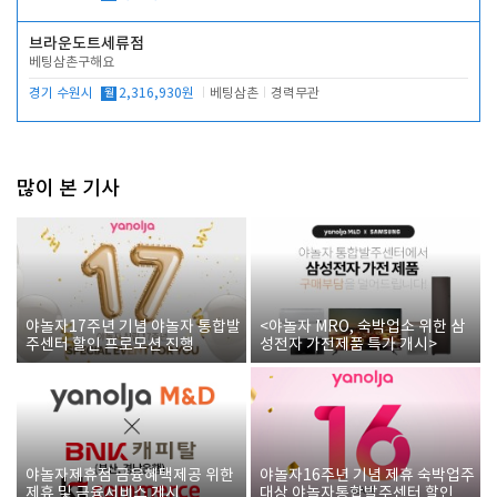
브라운도트세류점
베팅삼촌구해요
경기 수원시
월
2,316,930원
베팅삼촌
경력무관
많이 본 기사
야놀자17주년 기념 야놀자 통합발
<야놀자 MRO, 숙박업소 위한 삼
주센터 할인 프로모션 진행
성전자 가전제품 특가 개시>
야놀자제휴점 금융혜택제공 위한
야놀자16주년 기념 제휴 숙박업주
제휴 및 금융서비스 게시
대상 야놀자통합발주센터 할인쿠