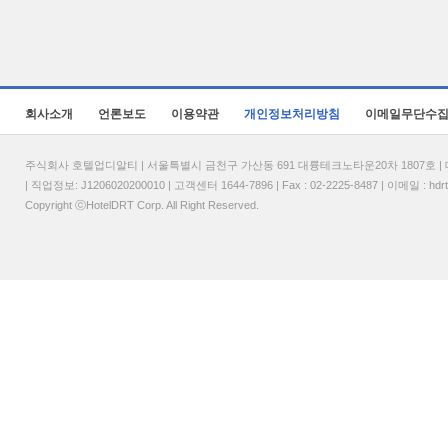
회사소개
언론보도
이용약관
개인정보처리방침
이메일무단수
주식회사 호텔업디알티 | 서울특별시 금천구 가산동 691 대륭테크노타운20차 1807호 | 대표
| 직업정보: J1206020200010 | 고객센터 1644-7896 | Fax : 02-2225-8487 | 이메일 :
hdr
Copyright ⓒHotelDRT Corp. All Right Reserved.