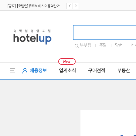
[공지] [호텔업] 유료서비스 이용약관 개정본2 (19.09.02)
[공지] [호텔업] 개인정보 처리방침 개정본2 (19.09.02)
호텔업로고
부부팀
주말
당번
캐
채용정보
업계소식
구매견적
부동산