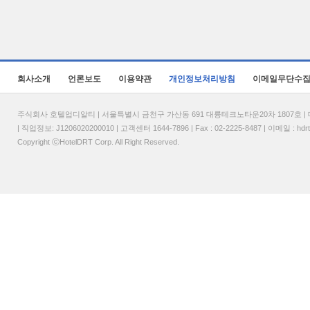
회사소개
언론보도
이용약관
개인정보처리방침
이메일무단수
주식회사 호텔업디알티 | 서울특별시 금천구 가산동 691 대륭테크노타운20차 1807호 | 대표
| 직업정보: J1206020200010 | 고객센터 1644-7896 | Fax : 02-2225-8487 | 이메일 :
hdr
Copyright ⓒHotelDRT Corp. All Right Reserved.