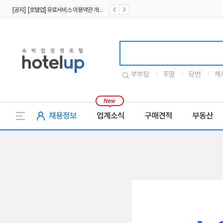
[공지] [호텔업] 유료서비스 이용약관 개정본2 (19.09.02)
[공지] [호텔업] 개인정보 처리방침 개정본2 (19.09.02)
호텔업로고
부부팀
주말
당번
캐
채용정보
업계소식
구매견적
부동산