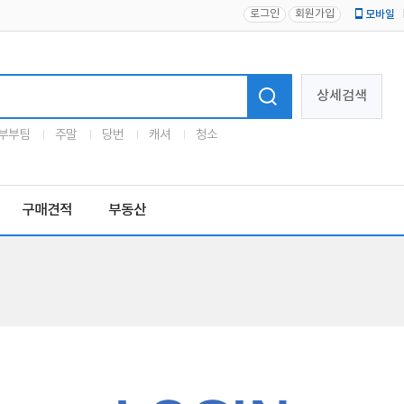
로그인
회원가입
모바일
로고
상세검색
부부팀
주말
당번
캐셔
청소
구매견적
부동산