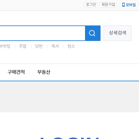
로그인
회원가입
모바일
로고
상세검색
부부팀
주말
당번
캐셔
청소
구매견적
부동산