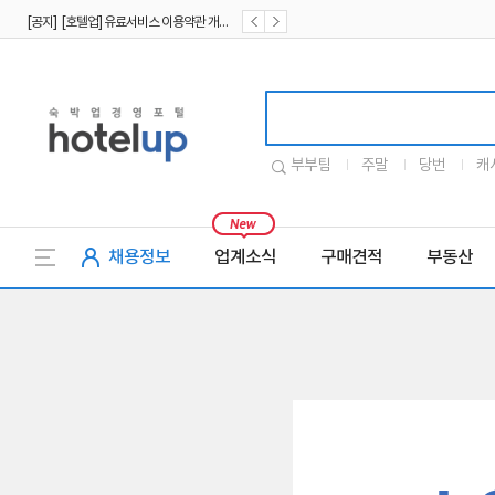
[공지] [호텔업] 유료서비스 이용약관 개정본2 (19.09.02)
[공지] [호텔업] 개인정보 처리방침 개정본2 (19.09.02)
호텔업로고
부부팀
주말
당번
캐
채용정보
업계소식
구매견적
부동산