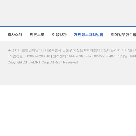
회사소개
언론보도
이용약관
개인정보처리방침
이메일무단수
주식회사 호텔업디알티 | 서울특별시 금천구 가산동 691 대륭테크노타운20차 1807호 | 대표
| 직업정보: J1206020200010 | 고객센터 1644-7896 | Fax : 02-2225-8487 | 이메일 :
hdr
Copyright ⓒHotelDRT Corp. All Right Reserved.