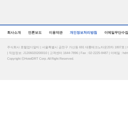
회사소개
언론보도
이용약관
개인정보처리방침
이메일무단수
주식회사 호텔업디알티 | 서울특별시 금천구 가산동 691 대륭테크노타운20차 1807호 | 대표
| 직업정보: J1206020200010 | 고객센터 1644-7896 | Fax : 02-2225-8487 | 이메일 :
hdr
Copyright ⓒHotelDRT Corp. All Right Reserved.