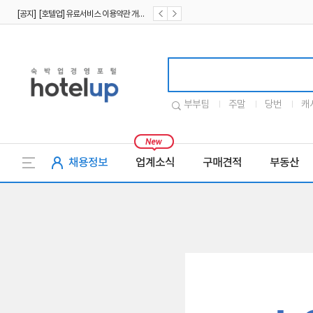
[공지] [호텔업] 유료서비스 이용약관 개정본2 (19.09.02)
[공지] [호텔업] 개인정보 처리방침 개정본2 (19.09.02)
호텔업로고
부부팀
주말
당번
캐
채용정보
업계소식
구매견적
부동산