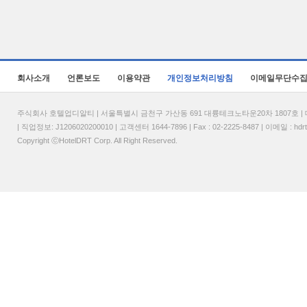
회사소개
언론보도
이용약관
개인정보처리방침
이메일무단수
주식회사 호텔업디알티 | 서울특별시 금천구 가산동 691 대륭테크노타운20차 1807호 | 대표
| 직업정보: J1206020200010 | 고객센터 1644-7896 | Fax : 02-2225-8487 | 이메일 :
hdr
Copyright ⓒHotelDRT Corp. All Right Reserved.