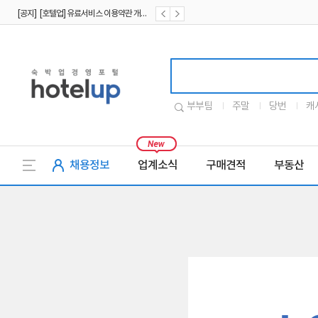
[공지] [호텔업] 유료서비스 이용약관 개정본2 (19.09.02)
[공지] [호텔업] 개인정보 처리방침 개정본2 (19.09.02)
호텔업로고
부부팀
주말
당번
캐
채용정보
업계소식
구매견적
부동산