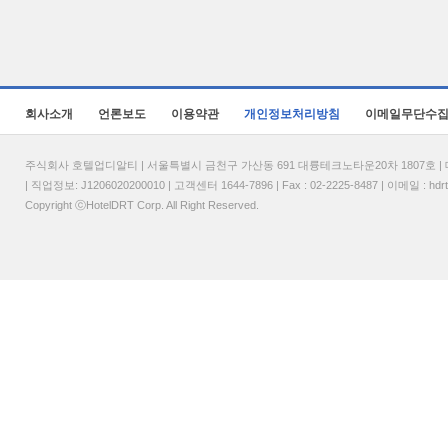
회사소개
언론보도
이용약관
개인정보처리방침
이메일무단수
주식회사 호텔업디알티 | 서울특별시 금천구 가산동 691 대륭테크노타운20차 1807호 | 대표
| 직업정보: J1206020200010 | 고객센터 1644-7896 | Fax : 02-2225-8487 | 이메일 :
hdr
Copyright ⓒHotelDRT Corp. All Right Reserved.