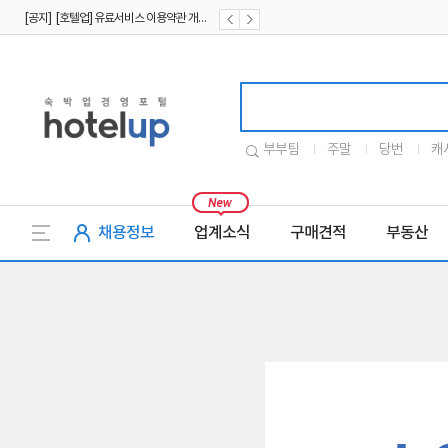
[공지] [호텔업] 유료서비스 이용약관 개정본2 (19.09.02)
[공지] [호텔업] 개인정보 처리방침 개정본2 (19.09.02)
호텔업로고
부부팀
주말
당번
캐
채용정보
업계소식
구매견적
부동산