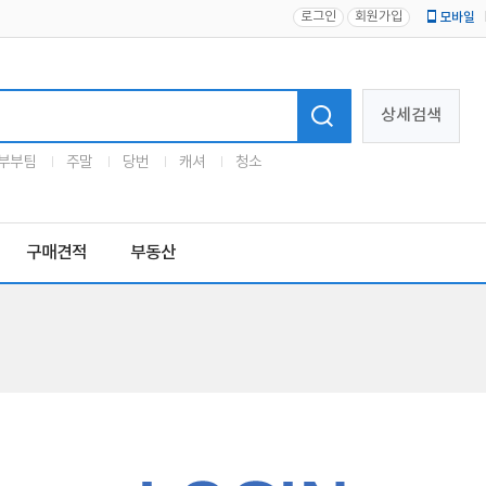
로그인
회원가입
모바일
로고
상세검색
부부팀
주말
당번
캐셔
청소
구매견적
부동산