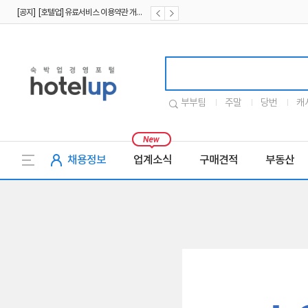
[공지] [호텔업] 유료서비스 이용약관 개정본2 (19.09.02)
[공지] [호텔업] 개인정보 처리방침 개정본2 (19.09.02)
호텔업로고
부부팀
주말
당번
캐
채용정보
업계소식
구매견적
부동산