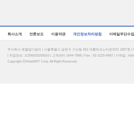
회사소개
언론보도
이용약관
개인정보처리방침
이메일무단수
주식회사 호텔업디알티 | 서울특별시 금천구 가산동 691 대륭테크노타운20차 1807호 | 대표
| 직업정보: J1206020200010 | 고객센터 1644-7896 | Fax : 02-2225-8487 | 이메일 :
hdr
Copyright ⓒHotelDRT Corp. All Right Reserved.