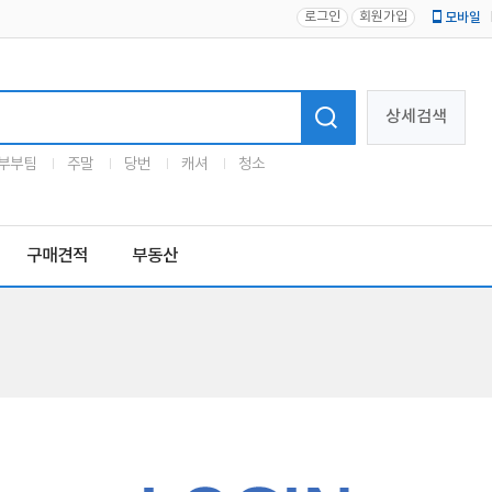
로그인
회원가입
모바일
로고
상세검색
부부팀
주말
당번
캐셔
청소
구매견적
부동산