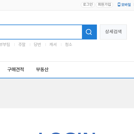
로그인
회원가입
모바일
로고
상세검색
부부팀
주말
당번
캐셔
청소
구매견적
부동산