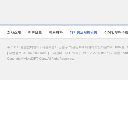
회사소개
언론보도
이용약관
개인정보처리방침
이메일무단수
주식회사 호텔업디알티 | 서울특별시 금천구 가산동 691 대륭테크노타운20차 1807호 | 대표
| 직업정보: J1206020200010 | 고객센터 1644-7896 | Fax : 02-2225-8487 | 이메일 :
hdr
Copyright ⓒHotelDRT Corp. All Right Reserved.