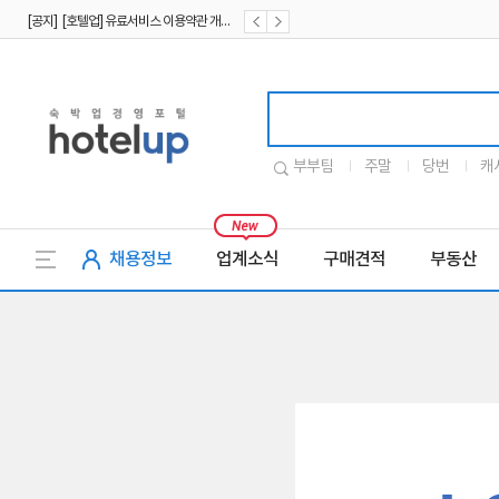
[공지] [호텔업] 유료서비스 이용약관 개정본2 (19.09.02)
[공지] [호텔업] 개인정보 처리방침 개정본2 (19.09.02)
호텔업로고
부부팀
주말
당번
캐
채용정보
업계소식
구매견적
부동산