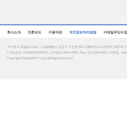
회사소개
언론보도
이용약관
개인정보처리방침
이메일무단수
주식회사 호텔업디알티 | 서울특별시 금천구 가산동 691 대륭테크노타운20차 1807호 | 대표
| 직업정보: J1206020200010 | 고객센터 1644-7896 | Fax : 02-2225-8487 | 이메일 :
hdr
Copyright ⓒHotelDRT Corp. All Right Reserved.