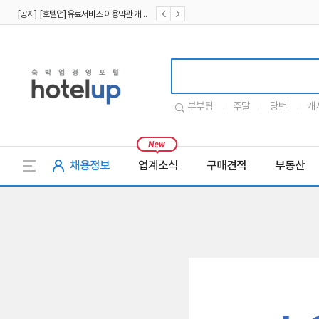
[공지] [호텔업] 유료서비스 이용약관 개정본2 (19.09.02)
[공지] [호텔업] 개인정보 처리방침 개정본2 (19.09.02)
호텔업로고
부부팀
주말
당번
캐
채용정보
업계소식
구매견적
부동산