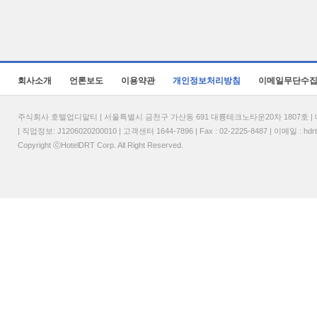
회사소개
언론보도
이용약관
개인정보처리방침
이메일무단수
주식회사 호텔업디알티 | 서울특별시 금천구 가산동 691 대륭테크노타운20차 1807호 | 대표
| 직업정보: J1206020200010 | 고객센터 1644-7896 | Fax : 02-2225-8487 | 이메일 :
hdr
Copyright ⓒHotelDRT Corp. All Right Reserved.