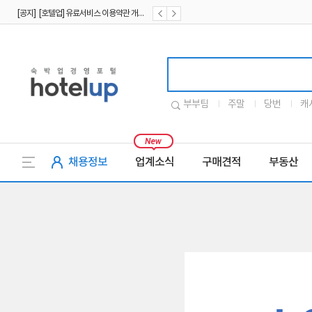
[공지] [호텔업] 유료서비스 이용약관 개정본2 (19.09.02)
[공지] [호텔업] 개인정보 처리방침 개정본2 (19.09.02)
호텔업로고
부부팀
주말
당번
캐
채용정보
업계소식
구매견적
부동산