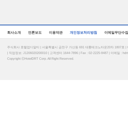
회사소개
언론보도
이용약관
개인정보처리방침
이메일무단수
주식회사 호텔업디알티 | 서울특별시 금천구 가산동 691 대륭테크노타운20차 1807호 | 대표
| 직업정보: J1206020200010 | 고객센터 1644-7896 | Fax : 02-2225-8487 | 이메일 :
hdr
Copyright ⓒHotelDRT Corp. All Right Reserved.