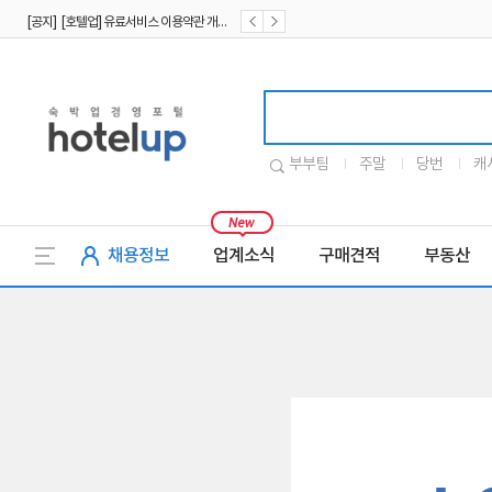
[공지] [호텔업] 유료서비스 이용약관 개정본2 (19.09.02)
[공지] [호텔업] 개인정보 처리방침 개정본2 (19.09.02)
호텔업로고
부부팀
주말
당번
캐
채용정보
업계소식
구매견적
부동산