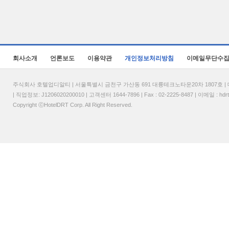
회사소개
언론보도
이용약관
개인정보처리방침
이메일무단수
주식회사 호텔업디알티 | 서울특별시 금천구 가산동 691 대륭테크노타운20차 1807호 | 대표
| 직업정보: J1206020200010 | 고객센터 1644-7896 | Fax : 02-2225-8487 | 이메일 :
hdr
Copyright ⓒHotelDRT Corp. All Right Reserved.