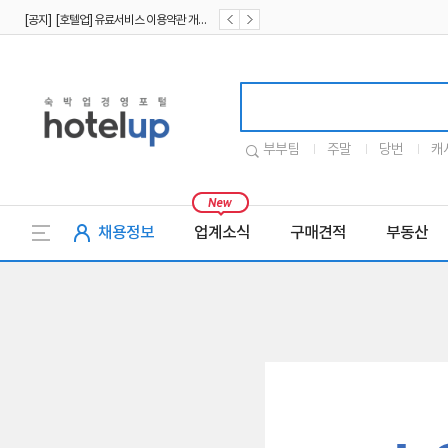
[공지] [호텔업] 유료서비스 이용약관 개정본2 (19.09.02)
[공지] [호텔업] 개인정보 처리방침 개정본2 (19.09.02)
호텔업로고
부부팀
주말
당번
캐
채용정보
업계소식
구매견적
부동산