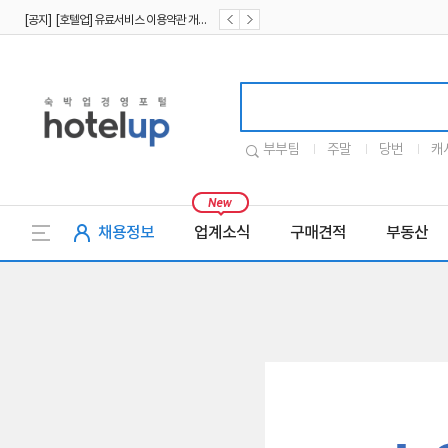
[공지] [호텔업] 유료서비스 이용약관 개정본2 (19.09.02)
[공지] [호텔업] 개인정보 처리방침 개정본2 (19.09.02)
호텔업로고
부부팀
주말
당번
캐
채용정보
업계소식
구매견적
부동산