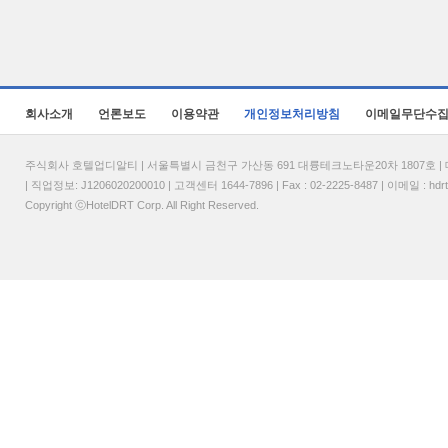
회사소개
언론보도
이용약관
개인정보처리방침
이메일무단수
주식회사 호텔업디알티 | 서울특별시 금천구 가산동 691 대륭테크노타운20차 1807호 | 대표
| 직업정보: J1206020200010 | 고객센터 1644-7896 | Fax : 02-2225-8487 | 이메일 :
hdr
Copyright ⓒHotelDRT Corp. All Right Reserved.