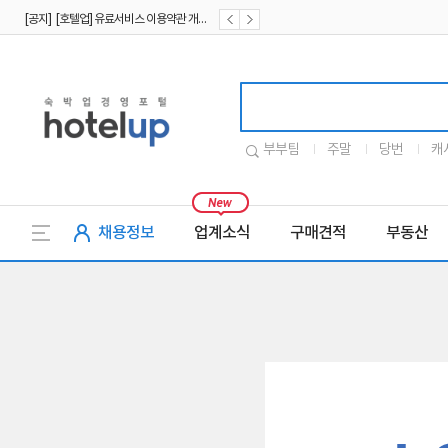
[공지] [호텔업] 유료서비스 이용약관 개정본2 (19.09.02)
[공지] [호텔업] 개인정보 처리방침 개정본2 (19.09.02)
호텔업로고
부부팀
주말
당번
캐
채용정보
업계소식
구매견적
부동산