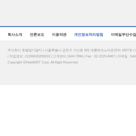
회사소개
언론보도
이용약관
개인정보처리방침
이메일무단수
주식회사 호텔업디알티 | 서울특별시 금천구 가산동 691 대륭테크노타운20차 1807호 | 대표
| 직업정보: J1206020200010 | 고객센터 1644-7896 | Fax : 02-2225-8487 | 이메일 :
hdr
Copyright ⓒHotelDRT Corp. All Right Reserved.