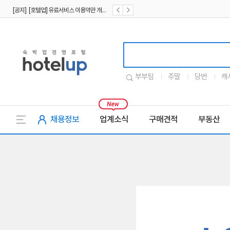
[공지] [호텔업] 유료서비스 이용약관 개정본2 (19.09.02)
[공지] [호텔업] 개인정보 처리방침 개정본2 (19.09.02)
호텔업로고
부부팀
주말
당번
캐
채용정보
업계소식
구매견적
부동산