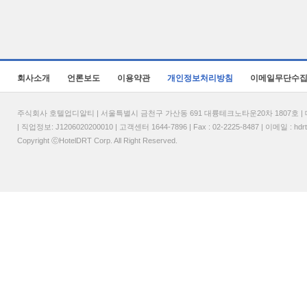
회사소개
언론보도
이용약관
개인정보처리방침
이메일무단수
주식회사 호텔업디알티 | 서울특별시 금천구 가산동 691 대륭테크노타운20차 1807호 | 대표
| 직업정보: J1206020200010 | 고객센터 1644-7896 | Fax : 02-2225-8487 | 이메일 :
hdr
Copyright ⓒHotelDRT Corp. All Right Reserved.