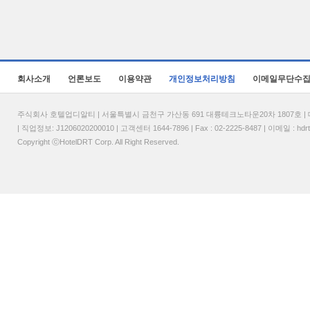
회사소개
언론보도
이용약관
개인정보처리방침
이메일무단수
주식회사 호텔업디알티 | 서울특별시 금천구 가산동 691 대륭테크노타운20차 1807호 | 대표
| 직업정보: J1206020200010 | 고객센터 1644-7896 | Fax : 02-2225-8487 | 이메일 :
hdr
Copyright ⓒHotelDRT Corp. All Right Reserved.