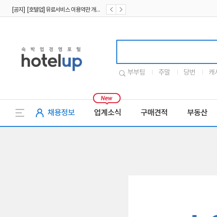
[공지] [호텔업] 유료서비스 이용약관 개정본2 (19.09.02)
[공지] [호텔업] 개인정보 처리방침 개정본2 (19.09.02)
호텔업로고
부부팀
주말
당번
캐
채용정보
업계소식
구매견적
부동산