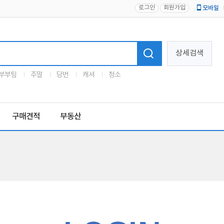
로그인
회원가입
모바일
로고
상세검색
부부팀
주말
당번
캐셔
청소
구매견적
부동산