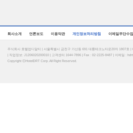
회사소개
언론보도
이용약관
개인정보처리방침
이메일무단수
주식회사 호텔업디알티 | 서울특별시 금천구 가산동 691 대륭테크노타운20차 1807호 | 대표
| 직업정보: J1206020200010 | 고객센터 1644-7896 | Fax : 02-2225-8487 | 이메일 :
hdr
Copyright ⓒHotelDRT Corp. All Right Reserved.