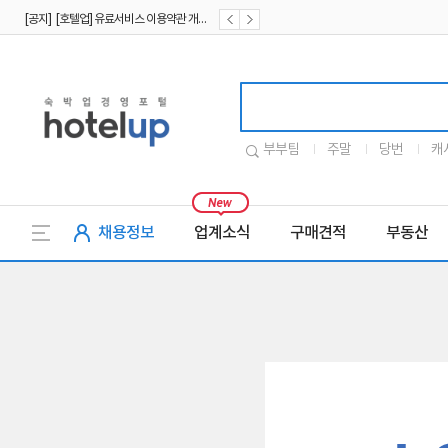
[공지] [호텔업] 유료서비스 이용약관 개정본2 (19.09.02)
[공지] [호텔업] 개인정보 처리방침 개정본2 (19.09.02)
호텔업로고
부부팀
주말
당번
캐
채용정보
업계소식
구매견적
부동산