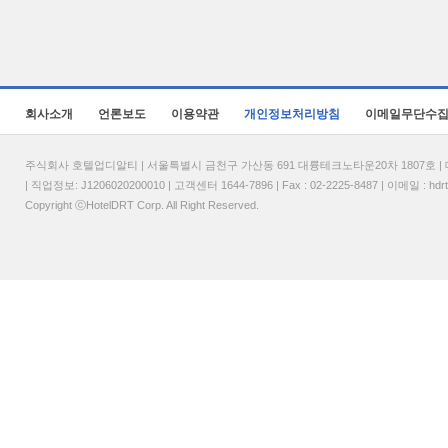
회사소개
언론보도
이용약관
개인정보처리방침
이메일무단수
주식회사 호텔업디알티 | 서울특별시 금천구 가산동 691 대륭테크노타운20차 1807호 | 대표
| 직업정보: J1206020200010 | 고객센터 1644-7896 | Fax : 02-2225-8487 | 이메일 :
hdr
Copyright ⓒHotelDRT Corp. All Right Reserved.