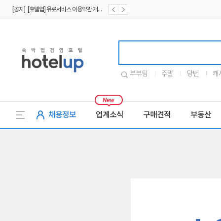
[공지] [호텔업] 유료서비스 이용약관 개정본2 (19.09.02)
[공지] [호텔업] 개인정보 처리방침 개정본2 (19.09.02)
호텔업로고
부부팀
주말
당번
캐
채용정보
업계소식
구매견적
부동산