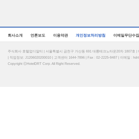
회사소개
언론보도
이용약관
개인정보처리방침
이메일무단수
주식회사 호텔업디알티 | 서울특별시 금천구 가산동 691 대륭테크노타운20차 1807호 | 대표
| 직업정보: J1206020200010 | 고객센터 1644-7896 | Fax : 02-2225-8487 | 이메일 :
hdr
Copyright ⓒHotelDRT Corp. All Right Reserved.