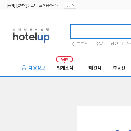
[공지] [호텔업] 유료서비스 이용약관 개정본2 (19.09.02)
[공지] [호텔업] 개인정보 처리방침 개정본2 (19.09.02)
호텔업로고
부부팀
주말
당번
캐
채용정보
업계소식
구매견적
부동산