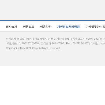
회사소개
언론보도
이용약관
개인정보처리방침
이메일무단수
주식회사 호텔업디알티 | 서울특별시 금천구 가산동 691 대륭테크노타운20차 1807호 | 대표
| 직업정보: J1206020200010 | 고객센터 1644-7896 | Fax : 02-2225-8487 | 이메일 :
hdr
Copyright ⓒHotelDRT Corp. All Right Reserved.