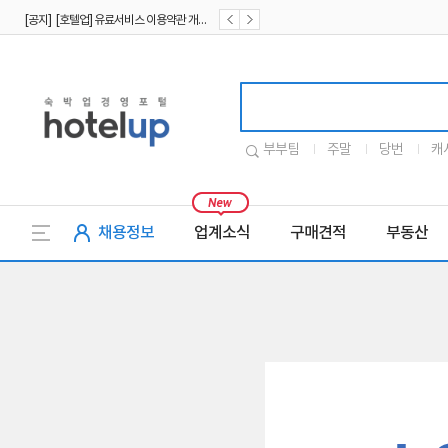
[공지] [호텔업] 유료서비스 이용약관 개정본2 (19.09.02)
[공지] [호텔업] 개인정보 처리방침 개정본2 (19.09.02)
호텔업로고
부부팀
주말
당번
캐
채용정보
업계소식
구매견적
부동산