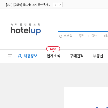
[공지] [호텔업] 유료서비스 이용약관 개정본2 (19.09.02)
[공지] [호텔업] 개인정보 처리방침 개정본2 (19.09.02)
호텔업로고
부부팀
주말
당번
캐
채용정보
업계소식
구매견적
부동산