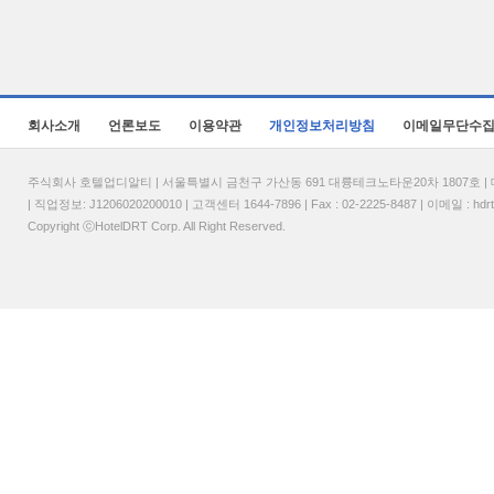
회사소개
언론보도
이용약관
개인정보처리방침
이메일무단수
주식회사 호텔업디알티 | 서울특별시 금천구 가산동 691 대륭테크노타운20차 1807호 | 대표
| 직업정보: J1206020200010 | 고객센터 1644-7896 | Fax : 02-2225-8487 | 이메일 :
hdr
Copyright ⓒHotelDRT Corp. All Right Reserved.