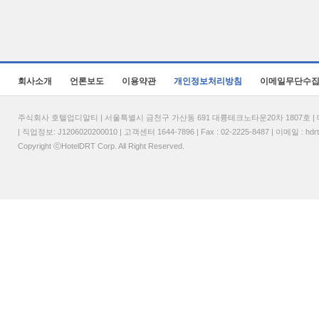
회사소개
언론보도
이용약관
개인정보처리방침
이메일무단수
주식회사 호텔업디알티 | 서울특별시 금천구 가산동 691 대륭테크노타운20차 1807호 | 대표
| 직업정보: J1206020200010 | 고객센터 1644-7896 | Fax : 02-2225-8487 | 이메일 :
hdr
Copyright ⓒHotelDRT Corp. All Right Reserved.