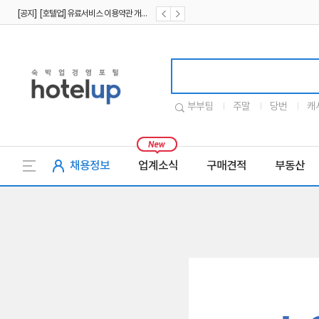
[공지] [호텔업] 유료서비스 이용약관 개정본2 (19.09.02)
[공지] [호텔업] 개인정보 처리방침 개정본2 (19.09.02)
호텔업로고
부부팀
주말
당번
캐
채용정보
업계소식
구매견적
부동산