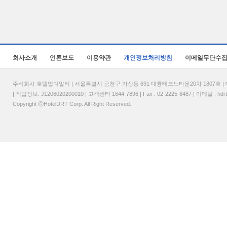
회사소개
언론보도
이용약관
개인정보처리방침
이메일무단수
주식회사 호텔업디알티 | 서울특별시 금천구 가산동 691 대륭테크노타운20차 1807호 | 대표
| 직업정보: J1206020200010 | 고객센터 1644-7896 | Fax : 02-2225-8487 | 이메일 :
hdr
Copyright ⓒHotelDRT Corp. All Right Reserved.