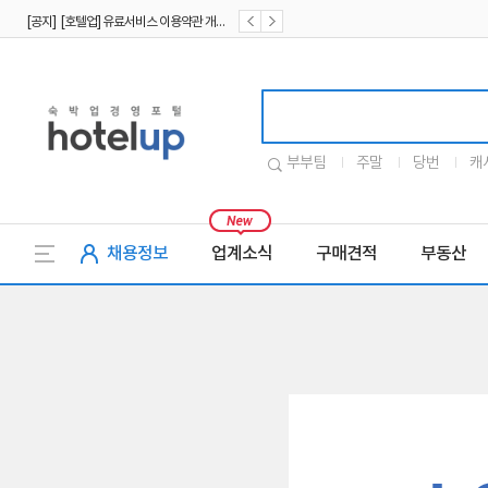
[공지] [호텔업] 유료서비스 이용약관 개정본2 (19.09.02)
[공지] [호텔업] 개인정보 처리방침 개정본2 (19.09.02)
호텔업로고
부부팀
주말
당번
캐
채용정보
업계소식
구매견적
부동산