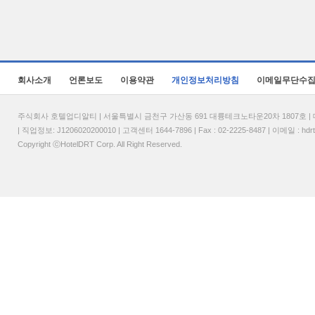
회사소개
언론보도
이용약관
개인정보처리방침
이메일무단수
주식회사 호텔업디알티 | 서울특별시 금천구 가산동 691 대륭테크노타운20차 1807호 | 대표
| 직업정보: J1206020200010 | 고객센터 1644-7896 | Fax : 02-2225-8487 | 이메일 :
hdr
Copyright ⓒHotelDRT Corp. All Right Reserved.