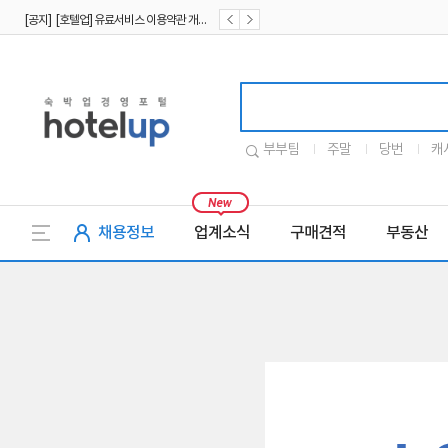
[공지] [호텔업] 유료서비스 이용약관 개정본2 (19.09.02)
[공지] [호텔업] 개인정보 처리방침 개정본2 (19.09.02)
호텔업로고
부부팀
주말
당번
캐
채용정보
업계소식
구매견적
부동산