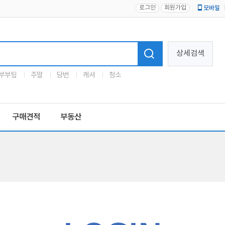
로그인
회원가입
모바일
로고
상세검색
부부팀
주말
당번
캐셔
청소
구매견적
부동산