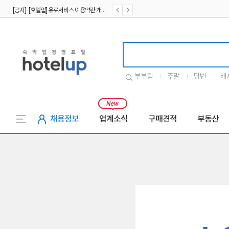
[공지] [호텔업] 유료서비스 이용약관 개정본2 (19.09.02)
[공지] [호텔업] 개인정보 처리방침 개정본2 (19.09.02)
호텔업로고
부부팀
주말
당번
캐
채용정보
업계소식
구매견적
부동산