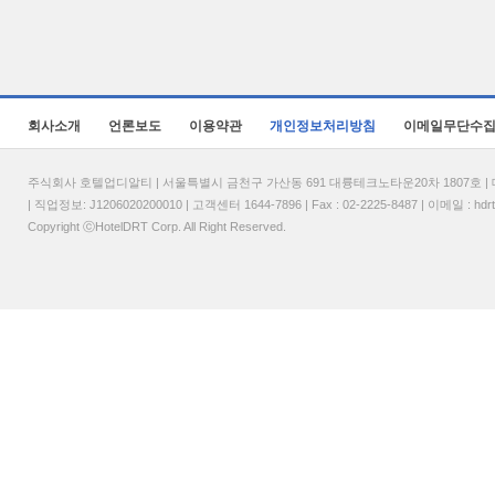
회사소개
언론보도
이용약관
개인정보처리방침
이메일무단수
주식회사 호텔업디알티 | 서울특별시 금천구 가산동 691 대륭테크노타운20차 1807호 | 대표
| 직업정보: J1206020200010 | 고객센터 1644-7896 | Fax : 02-2225-8487 | 이메일 :
hdr
Copyright ⓒHotelDRT Corp. All Right Reserved.