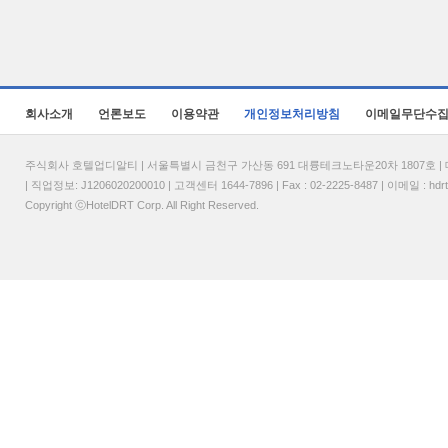
회사소개
언론보도
이용약관
개인정보처리방침
이메일무단수
주식회사 호텔업디알티 | 서울특별시 금천구 가산동 691 대륭테크노타운20차 1807호 | 대표
| 직업정보: J1206020200010 | 고객센터 1644-7896 | Fax : 02-2225-8487 | 이메일 :
hdr
Copyright ⓒHotelDRT Corp. All Right Reserved.