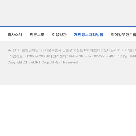
회사소개
언론보도
이용약관
개인정보처리방침
이메일무단수
주식회사 호텔업디알티 | 서울특별시 금천구 가산동 691 대륭테크노타운20차 1807호 | 대표
| 직업정보: J1206020200010 | 고객센터 1644-7896 | Fax : 02-2225-8487 | 이메일 :
hdr
Copyright ⓒHotelDRT Corp. All Right Reserved.