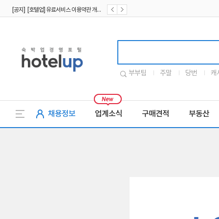
[공지] [호텔업] 유료서비스 이용약관 개정본2 (19.09.02)
[공지] [호텔업] 개인정보 처리방침 개정본2 (19.09.02)
호텔업로고
부부팀
주말
당번
캐
채용정보
업계소식
구매견적
부동산