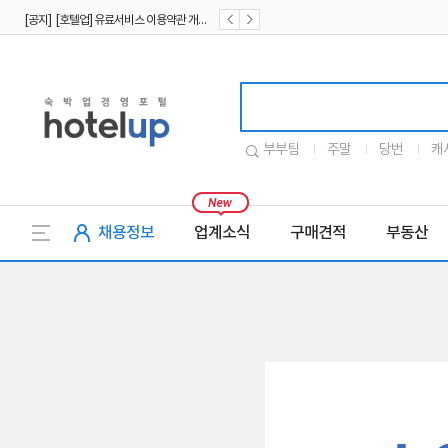
[공지] [호텔업] 유료서비스 이용약관 개정본2 (19.09.02)
[공지] [호텔업] 개인정보 처리방침 개정본2 (19.09.02)
호텔업로고
부부팀
주말
당번
캐
채용정보
업계소식
구매견적
부동산