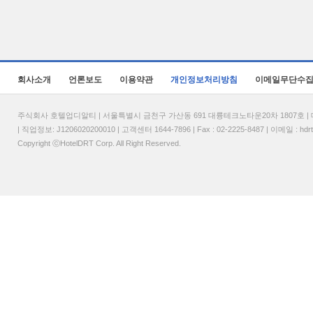
회사소개
언론보도
이용약관
개인정보처리방침
이메일무단수
주식회사 호텔업디알티 | 서울특별시 금천구 가산동 691 대륭테크노타운20차 1807호 | 대표
| 직업정보: J1206020200010 | 고객센터 1644-7896 | Fax : 02-2225-8487 | 이메일 :
hdr
Copyright ⓒHotelDRT Corp. All Right Reserved.