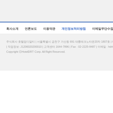
회사소개
언론보도
이용약관
개인정보처리방침
이메일무단수
주식회사 호텔업디알티 | 서울특별시 금천구 가산동 691 대륭테크노타운20차 1807호 | 대표
| 직업정보: J1206020200010 | 고객센터 1644-7896 | Fax : 02-2225-8487 | 이메일 :
hdr
Copyright ⓒHotelDRT Corp. All Right Reserved.