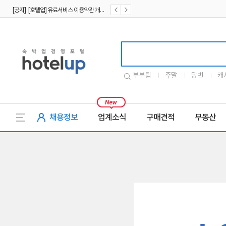
[공지] [호텔업] 유료서비스 이용약관 개정본2 (19.09.02)
[공지] [호텔업] 개인정보 처리방침 개정본2 (19.09.02)
호텔업로고
부부팀
주말
당번
캐
채용정보
업계소식
구매견적
부동산