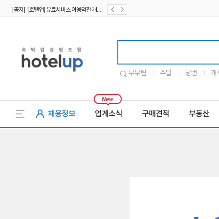
[공지] [호텔업] 유료서비스 이용약관 개정본2 (19.09.02)
[공지] [호텔업] 개인정보 처리방침 개정본2 (19.09.02)
호텔업로고
부부팀
주말
당번
캐
채용정보
업계소식
구매견적
부동산