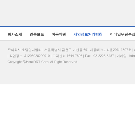
회사소개
언론보도
이용약관
개인정보처리방침
이메일무단수
주식회사 호텔업디알티 | 서울특별시 금천구 가산동 691 대륭테크노타운20차 1807호 | 대표
| 직업정보: J1206020200010 | 고객센터 1644-7896 | Fax : 02-2225-8487 | 이메일 :
hdr
Copyright ⓒHotelDRT Corp. All Right Reserved.