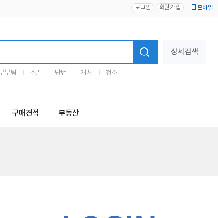
로그인
회원가입
모바일
로고
상세검색
부부팀
주말
당번
캐셔
청소
구매견적
부동산