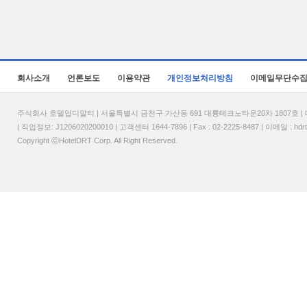
회사소개
언론보도
이용약관
개인정보처리방침
이메일무단수
주식회사 호텔업디알티 | 서울특별시 금천구 가산동 691 대륭테크노타운20차 1807호 | 대표
| 직업정보: J1206020200010 | 고객센터 1644-7896 | Fax : 02-2225-8487 | 이메일 :
hdr
Copyright ⓒHotelDRT Corp. All Right Reserved.