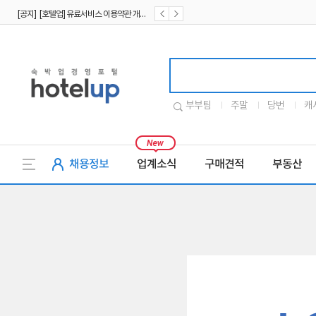
[공지] [호텔업] 유료서비스 이용약관 개정본2 (19.09.02)
[공지] [호텔업] 개인정보 처리방침 개정본2 (19.09.02)
호텔업로고
부부팀
주말
당번
캐
채용정보
업계소식
구매견적
부동산